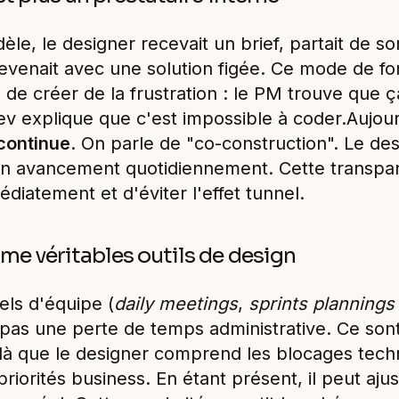
èle, le designer recevait un brief, partait de s
evenait avec une solution figée. Ce mode de f
 de créer de la frustration : le PM trouve que 
ev explique que c'est impossible à coder.Aujour
continue
. On parle de "co-construction". Le des
 son avancement quotidiennement. Cette transp
médiatement et d'éviter l'effet tunnel.
me véritables outils de design
uels d'équipe (
daily meetings
,
sprints plannings
 pas une perte de temps administrative. Ce so
 là que le designer comprend les blocages tech
iorités business. En étant présent, il peut aju