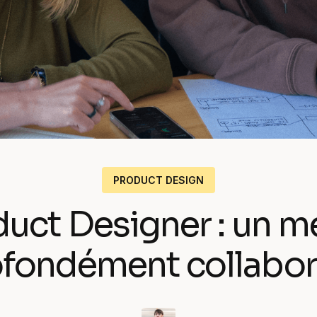
Notre crew
Nos expertises
PRODUCT DESIGN
uct Designer : un m
fondément collabor