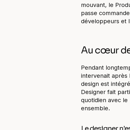
mouvant, le Produ
passe commande :
développeurs et l
Au cœur de 
Pendant longtemp
intervenait après 
design est intégr
Designer fait part
quotidien avec le
ensemble.
Le designer n'e