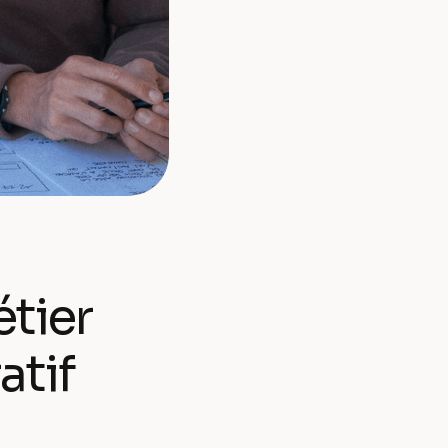
étier
atif