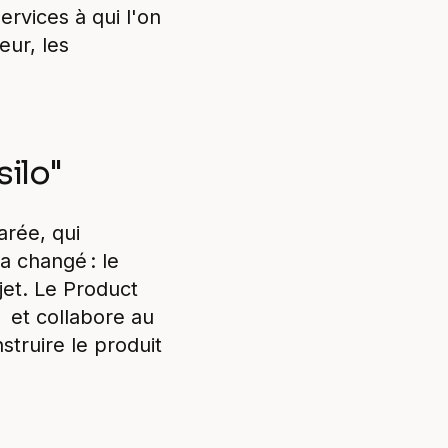
rvices à qui l'on
eur, les
silo"
rée, qui
a changé : le
jet. Le Product
) et collabore au
truire le produit