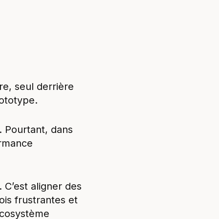
e, seul derrière
ototype.
f. Pourtant, dans
ormance
 C’est aligner des
ois frustrantes et
 écosystème