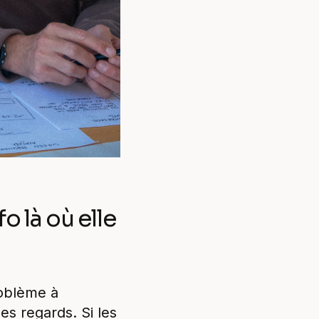
o là où elle
roblème à
les regards. Si les