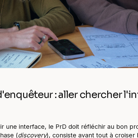
enquêteur : aller chercher l'inf
r une interface, le PrD doit réfléchir au bon p
hase (
discovery
), consiste avant tout à croiser 