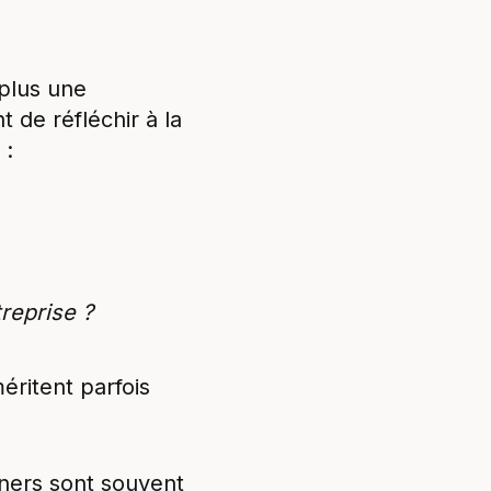
 plus une
t de réfléchir à la
 :
treprise ?
éritent parfois
gners sont souvent