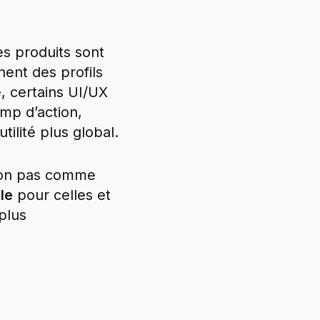
s produits sont
hent des profils
é, certains UI/UX
mp d’action,
ilité plus global.
 non pas comme
le
pour celles et
 plus