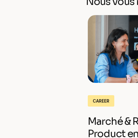
Nous vous 
CAREER
Marché & 
Product e