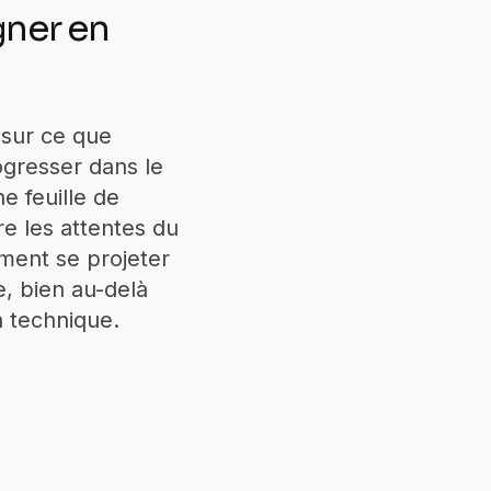
gner en
e sur ce que
ogresser dans le
e feuille de
e les attentes du
ment se projeter
e, bien au-delà
n technique.