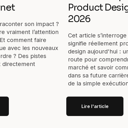
rnet
Product Desi
2026
aconter son impact ?
re vraiment l’attention
Cet article s’interrog
 Et comment faire
signifie réellement pr
que avec les nouveaux
design aujourd'hui : un
erdre ? Des pistes
route pour comprendr
et directement
marché et savoir com
dans sa future carrièr
de la simple exécutio
Lire l'article