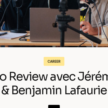
Notre crew
Nos expertises
CAREER
io Review avec Jéré
& Benjamin Lafaurie