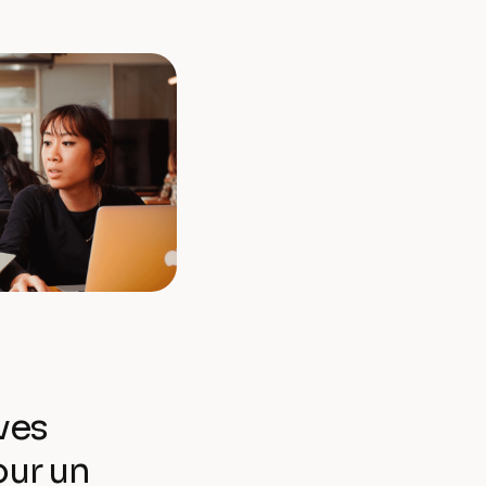
ves
our un