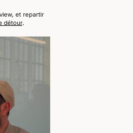
iew, et repartir
le détour
.